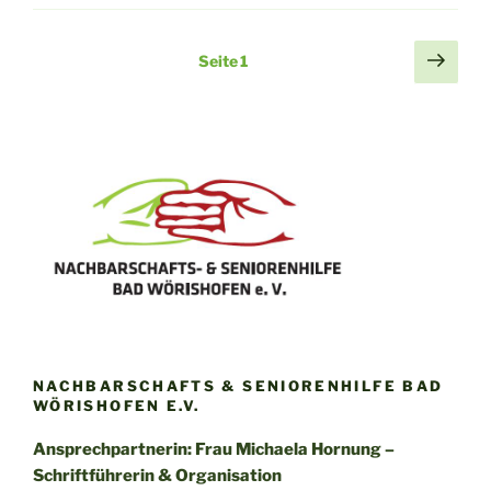
Seitennummerierung
Näch
Seite
1
Seit
der
Beiträge
NACHBARSCHAFTS & SENIORENHILFE BAD
WÖRISHOFEN E.V.
Ansprechpartnerin: Frau Michaela Hornung –
Schriftführerin & Organisation