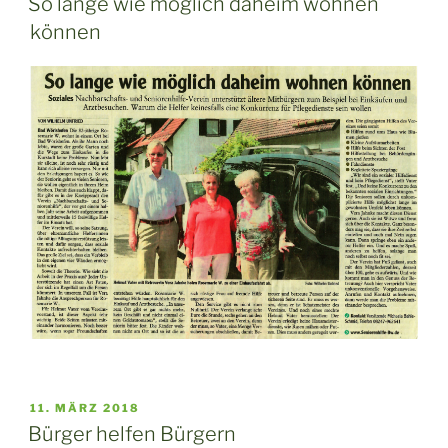
So lange wie möglich daheim wohnen
können
VERÖFFENTLICHT
11. MÄRZ 2018
AM
Bürger helfen Bürgern