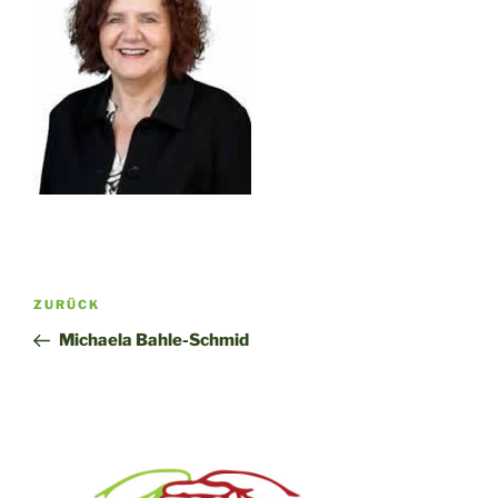
Beitragsnavigation
Vorheriger
ZURÜCK
Beitrag
Michaela Bahle-Schmid